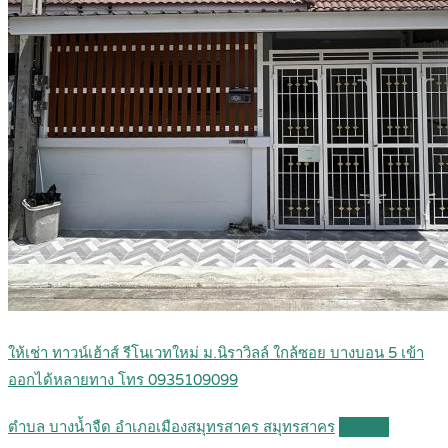
ให้เช่า ทาวน์เฮ้าส์ รีโนเวทใหม่ ม.นิราวิลล์ ใกล้ซอย บางบอน 5 เข้า
ออกได้หลายทาง โทร 0935109099
ตำบล บางน้ำจืด อำเภอเมืองสมุทรสาคร สมุทรสาคร
Details