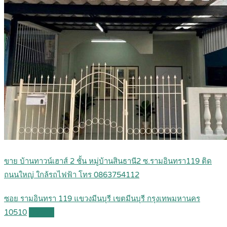
ขาย บ้านทาวน์เฮาส์ 2 ชั้น หมู่บ้านสินธานี2 ซ.รามอินทรา119 ติด
ถนนใหญ่ ใกล้รถไฟฟ้า โทร 0863754112
ซอย รามอินทรา 119 แขวงมีนบุรี เขตมีนบุรี กรุงเทพมหานคร
10510
Details