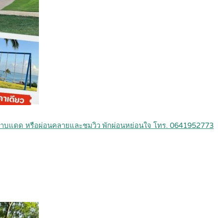
้า อาบแดด หรือผ่อนคลายและชมวิว พักผ่อนหย่อนใจ โทร. 0641952773