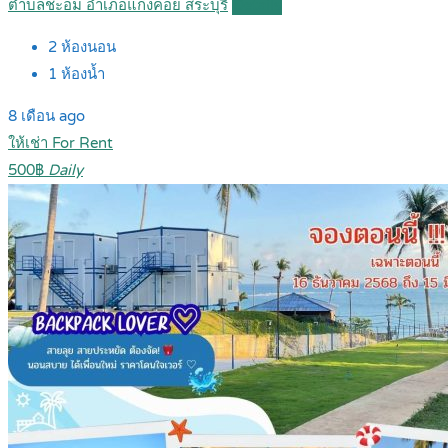
ตำบลชะอม อำเภอแก่งคอย สระบุรี
Details
2
ห้องนอน
1
ห้องน้ำ
8 เดือน ago
ให้เช่า For Rent
500฿
Daily