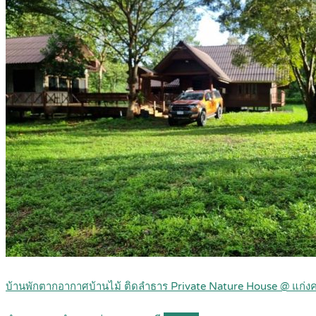
บ้านพักตากอากาศบ้านไม้ ติดลำธาร Private Nature House @ แก่ง