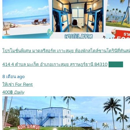
โปรโมชั่นพิเศษ มาดลรีสอร์ท เกาะสมุย ห้องพักสไตล์ซานโตรินีที่ทั
414 4 ตำบล มะเร็ต อำเภอเกาะสมุย สุราษฎร์ธานี 84310
Details
8 เดือน ago
ให้เช่า For Rent
400฿
Daily