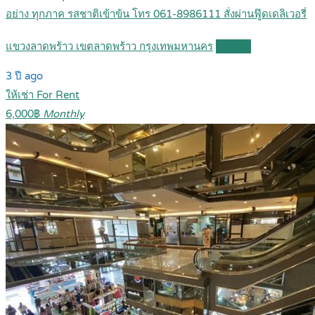
อย่าง ทุกภาค รสชาติเข้าข้น โทร 061-8986111 สั่งผ่านฟู๊ดเดลิเวอรี่
แขวงลาดพร้าว เขตลาดพร้าว กรุงเทพมหานคร
Details
3 ปี ago
ให้เช่า For Rent
6,000฿
Monthly