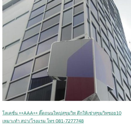
โลเคชั่น ++AAA++ ติ๊ดถนนใหญ่สุขุมวิท ตึกให้เช่าสุขุมวิทซอย10
เหมาะทำ สปา/โรงแรม โทร 081-7277748