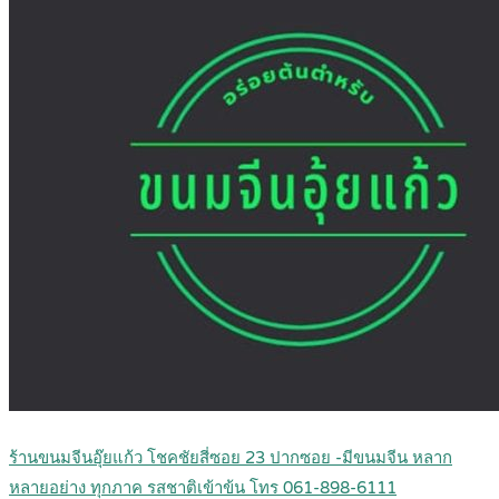
ร้านขนมจีนอุ๊ยแก้ว โชคชัยสี่ซอย 23 ปากซอย -มีขนมจีน หลาก
หลายอย่าง ทุกภาค รสชาติเข้าข้น โทร 061-898-6111