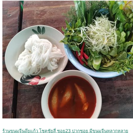
ร้านขนมจีนอุ๊ยแก้ว โชคชัยสี่ ซอย23 ปากซอย มีขนมจีนหลากหลาย