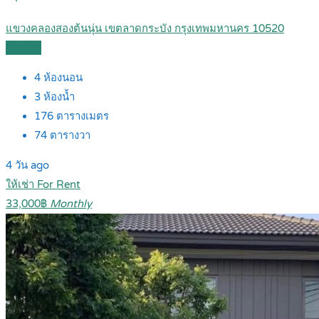
แขวงคลองสองต้นนุ่น เขตลาดกระบัง กรุงเทพมหานคร 10520
Details
4
ห้องนอน
3
ห้องน้ำ
176
ตารางเมตร
74
ตารางวา
4 วัน ago
ให้เช่า For Rent
33,000฿
Monthly