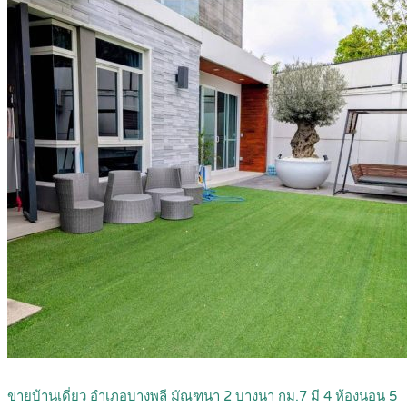
ขายบ้านเดี่ยว อำเภอบางพลี มัณฑนา 2 บางนา กม.7 มี 4 ห้องนอน 5