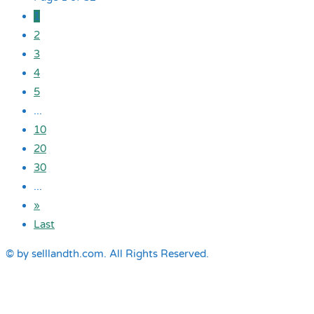
1
2
3
4
5
...
10
20
30
...
»
Last
© by selllandth.com. All Rights Reserved.