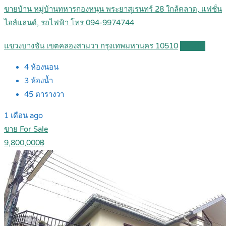
ขายบ้าน หมู่บ้านทหารกองหนุน พระยาสุเรนทร์ 28 ใกล้ตลาด, แฟชั่น
ไอส์แลนด์, รถไฟฟ้า โทร 094-9974744
แขวงบางชัน เขตคลองสามวา กรุงเทพมหานคร 10510
Details
4
ห้องนอน
3
ห้องน้ำ
45
ตารางวา
1 เดือน ago
ขาย For Sale
9,800,000฿